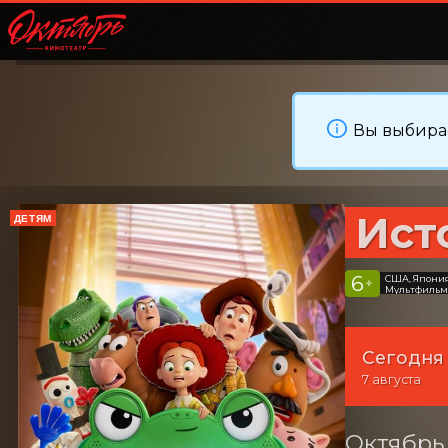
Вы выбирае
Ист
ДЕТЯМ
6
США, Япони
+
Мультфильм,
Сегодня
7 августа
Октябрь