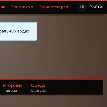
ша
Зрителям
О кинотеатре
Войти
ральных водах
Вторник
Среда
11 августа
12 августа