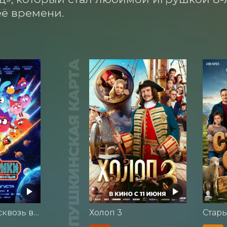
ё времени.
ПУШКИНСКАЯ КАРТА
Смешарики сквозь вселенные
Холоп 3
Стар