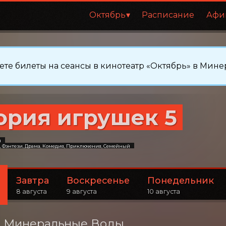
Октябрь
Расписание
Афи
те билеты на сеансы в кинотеатр «Октябрь» в Мине
ория игрушек 5
я
 Фэнтези, Драма, Комедия, Приключения, Семейный
Завтра
Воскресенье
Понедельник
8 августа
9 августа
10 августа
, Минеральные Воды