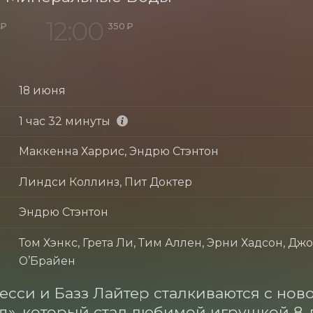
12:00
 ₽
350 ₽
18 июня
1 час 32 минуты
Маккенна Харрис, Эндрю Стэнтон
Линдси Коллинз, Пит Доктер
Эндрю Стэнтон
Том Хэнкс, Грета Ли, Тим Аллен, Эрни Хадсон, Дж
О’Брайен
есси и Базз Лайтер сталкиваются с нов
», который стал любимой игрушкой 8-л