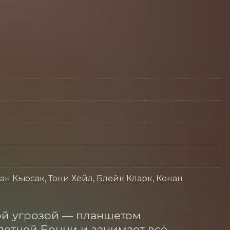
оан Кьюсак, Тони Хейл, Блейк Кларк, Конан
ой угрозой — планшетом 
етней Бонни и занимает всё 