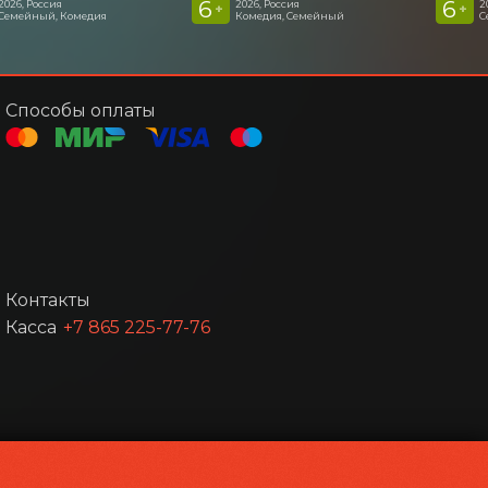
6
6
2026, Россия
2026, Россия
2
+
+
Семейный, Комедия
Комедия, Семейный
С
Способы оплаты
Контакты
Касса
+7 865 225-77-76