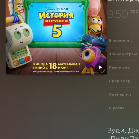
9:50
300
В прокате с
Хронометраж
Режиссер
Продюсер
Сценарист
В ролях
Вуди, Дж
«ЛилиПад