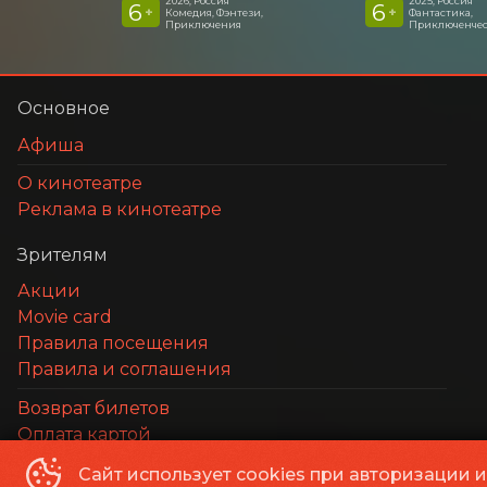
2026, Россия
2025, Россия
6
6
+
+
Комедия, Фэнтези,
Фантастика,
Приключения
Приключенчес
Основное
Афиша
О кинотеатре
Реклама в кинотеатре
Зрителям
Акции
Movie card
Правила посещения
Правила и соглашения
Возврат билетов
Оплата картой
Сайт использует cookies при авторизации 