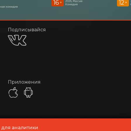
16
12
2026, Россия
+
+
Комедия
кая комедия
Подписывайся
Приложения
и для аналитики