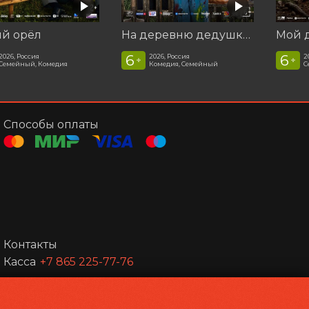
ый орёл
На деревню дедушке 2
6
6
2026, Россия
2026, Россия
2
+
+
Семейный, Комедия
Комедия, Семейный
С
Способы оплаты
Контакты
Касса
+7 865 225-77-76