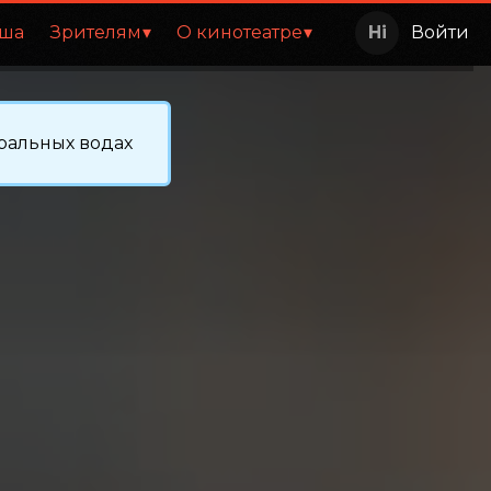
ша
Зрителям
О кинотеатре
Войти
ральных водах