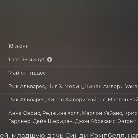
18 июня
1 час 36 минут
Майкл Тиддес
Рик Альварес, Нил Х. Мориц, Кинен Айвори Уайа
Рик Альварес, Кинен Айвори Уайанс, Марлон Уа
Анна Фэрис, Реджина Холл, Марлон Уайанс, Крис
Гарднер, Дейв Шеридан, Джон Абрахамс, Энтони
ей, младшую дочь Синди Кэмпбелл, нап