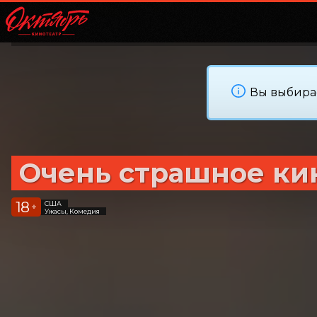
Вы выбирае
Очень страшное ки
18
США
+
Ужасы, Комедия