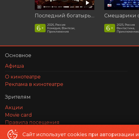
Последний богатырь. Колобок
2026, Россия
2025, Россия
6
6
+
+
Комедия, Фэнтези,
Фантастика,
Приключения
Приключенчес
Основное
Афиша
О кинотеатре
Реклама в кинотеатре
Зрителям
Акции
Movie card
Правила посещения
Правила и соглашения
Сайт использует cookies при авторизации 