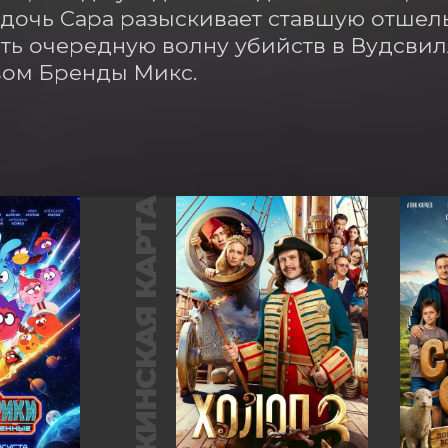
дочь Сара разыскивает ставшую отшель
ть очередную волну убийств в Вудсвил
вом Бренды Микс.
ПУШКИНСКАЯ КАРТА