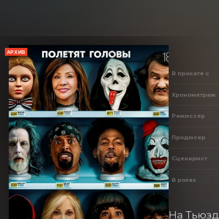
АРХИВ
В прокате с
Хронометраж
Режиссер
Продюсер
Сценарист
В ролях
На Тьюзд