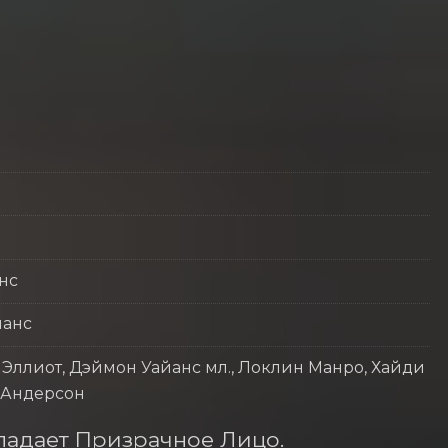
нс
йанс
 Эллиот, Дэймон Уайанс мл., Локлин Манро, Хайди
 Андерсон
адает Призрачное Лицо. 