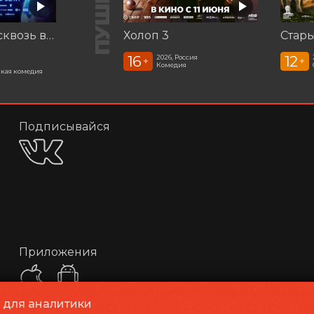
Смешарики сквозь вселенные
Холоп 3
Стар
16
12
2026, Россия
+
+
Комедия
кая комедия
Подписывайся
Приложения
и для аналитики