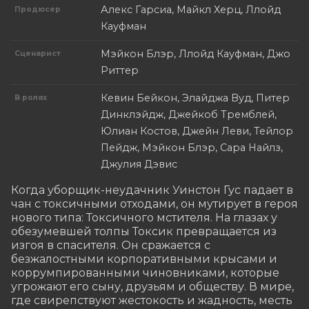
Алекс Гарсиа, Майкл Херц, Ллойд
Продюсер
Кауфман
Мэйкон Блэр, Ллойд Кауфман, Джо
Сценарист
Риттер
Кевин Бейкон, Элайджа Вуд, Питер
В ролях
Динклэйдж, Джейкоб Тремблей,
Юлиан Костов, Джейн Леви, Тейлор
Пейдж, Мэйкон Блэр, Сара Найлз,
Джулия Дэвис
Когда уборщик-неудачник Уинстон Гус падает в 
чан с токсичными отходами, он мутирует в героя 
нового типа: Токсичного мстителя. На глазах у 
обезумевшей толпы Токсик превращается из 
изгоя в спасителя. Он сражается с 
безжалостными корпоративными крысами и 
коррумпированными чиновниками, которые 
угрожают его сыну, друзьям и обществу. В мире, 
где свирепствуют жестокость и жадность, месть 